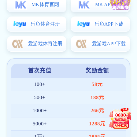
05
博赢体育 北京交通大学高等学历继
三月
30
2026级博赢体育 北京交通大学成人
十二月
30
关于2026级博赢体育 北京交通大
十二月
下载的通知
30
关于博赢体育 北京交通大学高等学