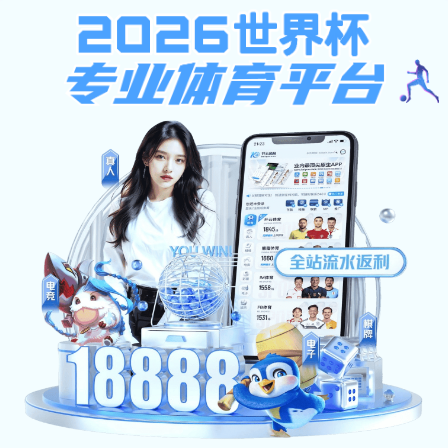
博赢体育app
首页
赢博体育app官网 招生概况
学
新闻动态