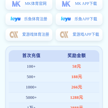
友情链接：
博赢体育 北京交通大学
继
博赢体育app: