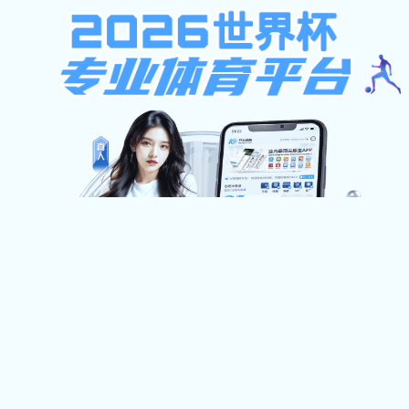
博赢体育app
首页
赢博体育app官网 招生概况
学
博赢体育app:博赢体育 北京交通大学高等学历继续教育学费