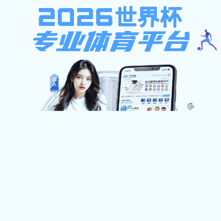
博赢体育app
首页
赢博体育app官网 招生概况
学
博赢体育app:
非学历教育
非学历教育
招生|《心理辅导与